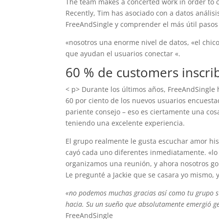
The team makes a concerted work in order to
Recently, Tim has asociado con a datos anális
FreeAndSingle y comprender el más útil pasos 
«nosotros una enorme nivel de datos, «el chic
que ayudan el usuarios conectar «.
60 % de customers inscri
< p> Durante los últimos años, FreeAndSingle 
60 por ciento de los nuevos usuarios encuestad
pariente consejo – eso es ciertamente una co
teniendo una excelente experiencia.
El grupo realmente le gusta escuchar amor hist
cayó cada uno diferentes inmediatamente. «lo 
organizamos una reunión, y ahora nosotros go
Le pregunté a Jackie que se casara yo mismo, y 
«no podemos muchas gracias así como tu grupo su
hacia. Su un sueño que absolutamente emergió g
FreeAndSingle