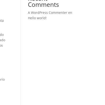
Comments
A WordPress Commenter
en
Hello world!
nta
ndo
lado
os
rio