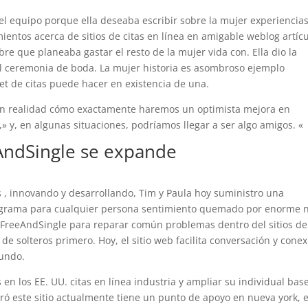
 el equipo porque ella deseaba escribir sobre la mujer experiencia
entos acerca de sitios de citas en línea en amigable weblog artíc
 que planeaba gastar el resto de la mujer vida con. Ella dio la
l ceremonia de boda. La mujer historia es asombroso ejemplo
rnet de citas puede hacer en existencia de una.
en realidad cómo exactamente haremos un optimista mejora en
» y, en algunas situaciones, podríamos llegar a ser algo amigos. «
eAndSingle se expande
 , innovando y desarrollando, Tim y Paula hoy suministro una
rograma para cualquier persona sentimiento quemado por enorme 
ó FreeAndSingle para reparar común problemas dentro del sitios de
 de solteros primero. Hoy, el sitio web facilita conversación y cone
mundo.
en los EE. UU. citas en línea industria y ampliar su individual bas
ró este sitio actualmente tiene un punto de apoyo en nueva york, e