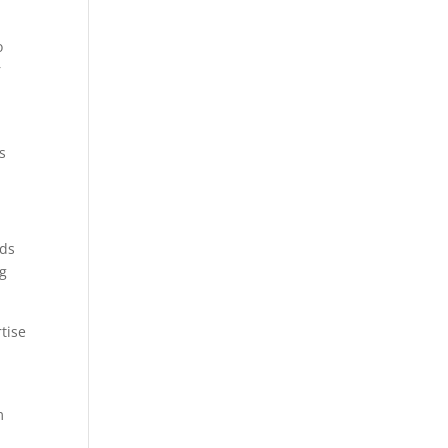
o
r
s
t
nds
ng
tise
m