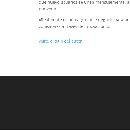
que nuevo usuarios se unen mensualmente, así
por venir.
«Realmente es una agradable negocio para perm
conexiones a través de innovación «.
visite el sitio del autor