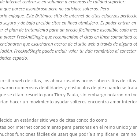
de Internet centrarse en volumen a expensas de calidad superior:
 que parece asombroso pero no satisface solteros. Pero
io enfoque. Este Británico sitio de Internet de citas esfuerzos perfecci
o seguro y de baja presión citas en línea atmósfera. Es poder entrar en 
ar el plan de tratamiento para un precio fácilmente asequible cada mes
un placer FreeAndSingle que recomiendan el citas en línea comunidad c
ncionaron que escucharon acerca de el sitio web a través de alguna o
ación, FreeAndSingle puede incluir valor tu vida romántica al conectar
ántico espacio.
sitio web de citas, los ahora casados ​​pocos saben sitios de citas
ervaron numerosos debilidades y obstáculos de pie cuando se trat
que se citan. resuelto para Tim y Paula, sin embargo notaron no to
erían hacer un movimiento ayudar solteros encuentra amor interio
blecido un estándar sitio web de citas conocido como
tas por Internet conocimiento para personas en el reino unido y en
uchos funciones fáciles de usar} que podría simplificar el camino