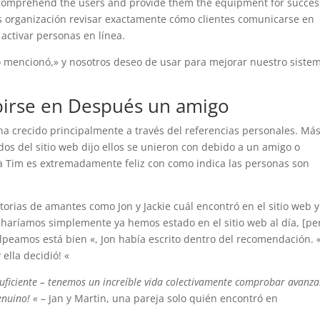
 comprehend the users and provide them the equipment for succes
is organización revisar exactamente cómo clientes comunicarse en
activar personas en línea.
o mencionó,» y nosotros deseo de usar para mejorar nuestro siste
birse en Después un amigo
ha crecido principalmente a través del referencias personales. Más
os del sitio web dijo ellos se unieron con debido a un amigo o
sa Tim es extremadamente feliz con como indica las personas son
orias de amantes como Jon y Jackie cuál encontró en el sitio web y
haríamos simplemente ya hemos estado en el sitio web al día, [pe
lpeamos está bien «, Jon había escrito dentro del recomendación. 
ella decidió! «
ficiente – tenemos un increíble vida colectivamente comprobar avanza
enuino! «
– Jan y Martin, una pareja solo quién encontró en