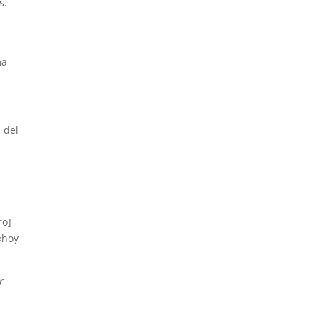
s.
ma
 del
ro]
«hoy
r