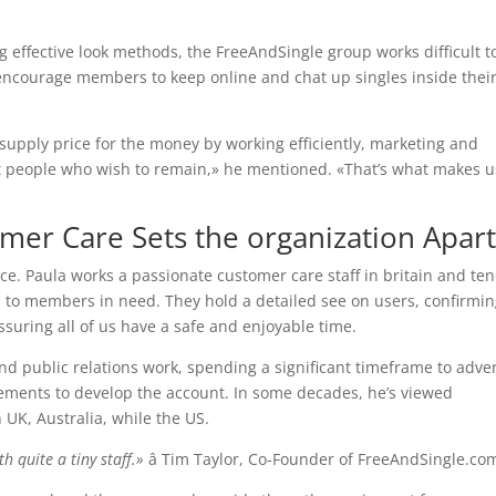
g effective look methods, the FreeAndSingle group works difficult t
encourage members to keep online and chat up singles inside thei
 supply price for the money by working efficiently, marketing and
eat people who wish to remain,» he mentioned. «That’s what makes u
omer Care Sets the organization Apar
e. Paula works a passionate customer care staff in britain and te
d to members in need. They hold a detailed see on users, confirmi
suring all of us have a safe and enjoyable time.
d public relations work, spending a significant timeframe to adver
ievements to develop the account. In some decades, he’s viewed
UK, Australia, while the US.
h quite a tiny staff.»
â Tim Taylor, Co-Founder of FreeAndSingle.co