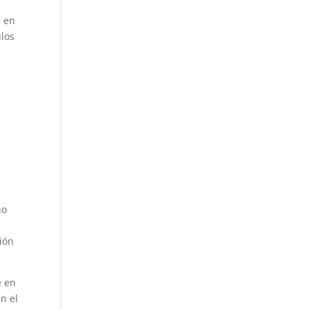
s en
ulos
no
xión
e en
n el