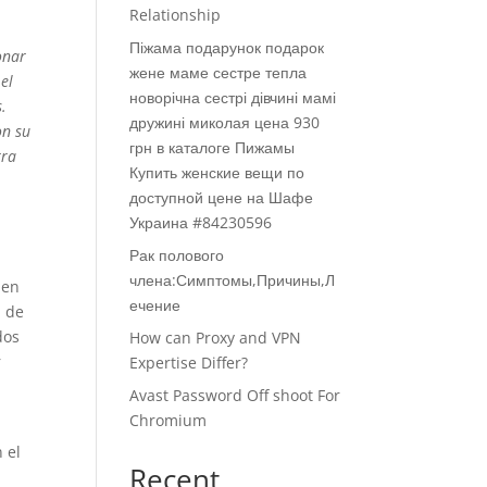
Relationship
Піжама подарунок подарок
onar
жене маме сестре тепла
el
новорічна сестрі дівчині мамі
.
дружині миколая цена 930
on su
грн в каталоге Пижамы
tra
Купить женские вещи по
доступной цене на Шафе
Украина #84230596
Рак полового
члена:Симптомы,Причины,Л
 en
ечение
a de
dos
How can Proxy and VPN
r
Expertise Differ?
Avast Password Off shoot For
Chromium
 el
Recent