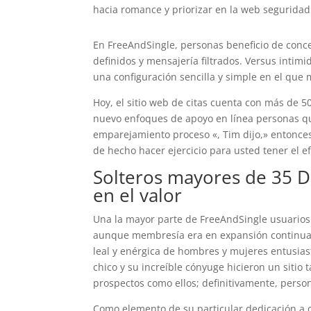
hacia romance y priorizar en la web seguridad 
En FreeAndSingle, personas beneficio de concep
definidos y mensajería filtrados. Versus intimi
una configuración sencilla y simple en el qu
Hoy, el sitio web de citas cuenta con más de 
nuevo enfoques de apoyo en línea personas que
emparejamiento proceso «, Tim dijo,» entonces
de hecho hacer ejercicio para usted tener el ef
Solteros mayores de 35 D
en el valor
Una la mayor parte de FreeAndSingle usuarios
aunque membresía era en expansión continuame
leal y enérgica de hombres y mujeres entusiast
chico y su increíble cónyuge hicieron un sitio 
prospectos como ellos; definitivamente, person
Como elemento de su particular dedicación a c