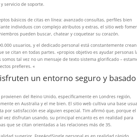
y servicio de soporte.
tos básicos de citas en línea: avanzado consultas, perfiles bien
dante individuos con complejo atributos y extras, el sitio web fome
e miembros pueden buscar, chatear y coquetear su corazón.
500.000 usuarios, y el dedicado personal está constantemente crea
 se citan en todas partes. «propios objetivo es ayudar personas 
 somos tal vez no un mensaje de texto sistema glorificado – estam
ectos prefieres. «
isfruten un entorno seguro y basado
 provienen del Reino Unido, específicamente en Londres región,
nte en Australia y el me bien. El sitio web cultiva una base usua
a por satisfacción ese alguien especial. Tim afirmó que, porque el
tal vez disfrutan usando, su principal encanto es en realidad para
as que se citan orientadas a las relaciones más de 35.
alidad superior, FreeAndSingle personal es en realidad rápido