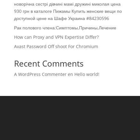
новорічна сестрі дівчині мамі дружині миколая цена
930 грн в каталоге Пижамы Купить женские вещи по
доступной цене на Шафе Украина #84230596
Рак полового члена:Симптомы,Причины,Лечение
How can Proxy and VPN Expertise Differ?
Avast Password Off shoot For Chromium
Recent Comments
A WordPress Commenter
en
Hello world!